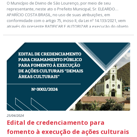
O Município de Divino de São Lourenço, por meio de seu
representante, neste ato o Prefeito Municipal, Sr. ELEARDO
APARÍCIO COSTA BRASIL, no uso de suas atribuições, em
conformidade com o artigo 75, inciso II, da Lei nº 14.133/2021, vem
através do presente RATIFICAR E AUTORIZAR a execução do objeto
do Processo Administrativo nº 52/2024, DISPENSA DE LICITAÇÃO
que tem por objeto: CONTRATAÇÃO DE EMPRESA ESPECIALIZADA
NA PRESTAÇÃO DE SERVIÇOS DE MANUTENÇÃO PREVENTIVA E
CORRETIVA NOS EQUIPAMENTOS ODONTOLOGICOS, INSTALADOS
NO MUNICIPIO DE DIVINO DE SÃO LOURENÇO-ES.
25/04/2024
Edital de credenciamento para
fomento à execução de ações culturais