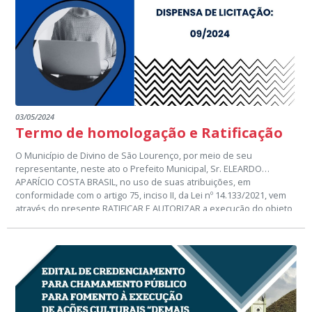
03/05/2024
Termo de homologação e Ratificação
O Município de Divino de São Lourenço, por meio de seu
representante, neste ato o Prefeito Municipal, Sr. ELEARDO
APARÍCIO COSTA BRASIL, no uso de suas atribuições, em
conformidade com o artigo 75, inciso II, da Lei nº 14.133/2021, vem
através do presente RATIFICAR E AUTORIZAR a execução do objeto
do Processo Administrativo nº 52/2024, DISPENSA DE LICITAÇÃO
que tem por objeto: CONTRATAÇÃO DE EMPRESA ESPECIALIZADA
NA PRESTAÇÃO DE SERVIÇOS DE MANUTENÇÃO PREVENTIVA E
CORRETIVA NOS EQUIPAMENTOS ODONTOLOGICOS, INSTALADOS
NO MUNICIPIO DE DIVINO DE SÃO LOURENÇO-ES.