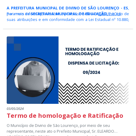
A PREFEITURA MUNICIPAL DE DIVINO DE SÃO LOURENÇO - ES
,
por meio da
Para mais informações sobre o processo seletivo
SECRETARIA MUNICIPAL DE EDUCAÇÃO
CLIQUE AQUI
, no uso de
suas atribuições e em conformidade com a Lei Estadual nº 10.880,
de 19 de julho de 2018, e alterações posteriores, que trata do
Programa de Concessão de Bolsas de Apoio Técnico no âmbito do
Pacto pela Aprendizagem no Espírito Santo - PAES, regulamentada
pelo Decreto nº 4346-R, de 28 de dezembro de 2018, publicado no
Diário Oficial do Espírito Santo em 31/12/2018, torna pública a
seleção de profissionais do magistério
com o objetivo de
instituir professor bolsista para atuar como Coordenador Municipal
das ações do PAES e de compor cadastro de reserva.
03/05/2024
Termo de homologação e Ratificação
O Município de Divino de São Lourenço, por meio de seu
representante, neste ato o Prefeito Municipal, Sr. ELEARDO