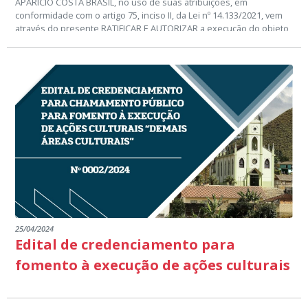
APARÍCIO COSTA BRASIL, no uso de suas atribuições, em
conformidade com o artigo 75, inciso II, da Lei nº 14.133/2021, vem
através do presente RATIFICAR E AUTORIZAR a execução do objeto
do Processo Administrativo nº 52/2024, DISPENSA DE LICITAÇÃO
que tem por objeto: CONTRATAÇÃO DE EMPRESA ESPECIALIZADA
NA PRESTAÇÃO DE SERVIÇOS DE MANUTENÇÃO PREVENTIVA E
CORRETIVA NOS EQUIPAMENTOS ODONTOLOGICOS, INSTALADOS
NO MUNICIPIO DE DIVINO DE SÃO LOURENÇO-ES.
25/04/2024
Edital de credenciamento para
fomento à execução de ações culturais