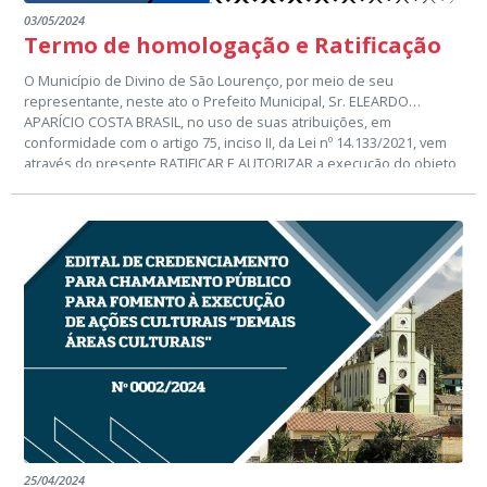
03/05/2024
Termo de homologação e Ratificação
O Município de Divino de São Lourenço, por meio de seu
representante, neste ato o Prefeito Municipal, Sr. ELEARDO
APARÍCIO COSTA BRASIL, no uso de suas atribuições, em
conformidade com o artigo 75, inciso II, da Lei nº 14.133/2021, vem
através do presente RATIFICAR E AUTORIZAR a execução do objeto
do Processo Administrativo nº 52/2024, DISPENSA DE LICITAÇÃO
que tem por objeto: CONTRATAÇÃO DE EMPRESA ESPECIALIZADA
NA PRESTAÇÃO DE SERVIÇOS DE MANUTENÇÃO PREVENTIVA E
CORRETIVA NOS EQUIPAMENTOS ODONTOLOGICOS, INSTALADOS
NO MUNICIPIO DE DIVINO DE SÃO LOURENÇO-ES.
25/04/2024