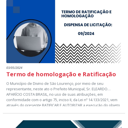
Pacto pela Aprendizagem no Espírito Santo - PAES, regulamentada
pelo Decreto nº 4346-R, de 28 de dezembro de 2018, publicado no
Diário Oficial do Espírito Santo em 31/12/2018, torna pública a
seleção de profissionais do magistério
com o objetivo de
instituir professor bolsista para atuar como Coordenador Municipal
das ações do PAES e de compor cadastro de reserva.
03/05/2024
Termo de homologação e Ratificação
O Município de Divino de São Lourenço, por meio de seu
representante, neste ato o Prefeito Municipal, Sr. ELEARDO
APARÍCIO COSTA BRASIL, no uso de suas atribuições, em
conformidade com o artigo 75, inciso II, da Lei nº 14.133/2021, vem
através do presente RATIFICAR E AUTORIZAR a execução do objeto
do Processo Administrativo nº 52/2024, DISPENSA DE LICITAÇÃO
que tem por objeto: CONTRATAÇÃO DE EMPRESA ESPECIALIZADA
NA PRESTAÇÃO DE SERVIÇOS DE MANUTENÇÃO PREVENTIVA E
CORRETIVA NOS EQUIPAMENTOS ODONTOLOGICOS, INSTALADOS