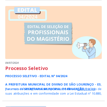
04/07/2024
Processo Seletivo
PROCESSO SELETIVO - EDITAL Nº 04/2024
A PREFEITURA MUNICIPAL DE DIVINO DE SÃO LOURENÇO - ES
,
por meio da
Para mais informações sobre o processo seletivo
SECRETARIA MUNICIPAL DE EDUCAÇÃO
CLIQUE AQUI
, no uso de
suas atribuições e em conformidade com a Lei Estadual nº 10.880,
de 19 de julho de 2018, e alterações posteriores, que trata do
Programa de Concessão de Bolsas de Apoio Técnico no âmbito do