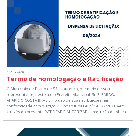
Pacto pela Aprendizagem no Espírito Santo - PAES, regulamentada
pelo Decreto nº 4346-R, de 28 de dezembro de 2018, publicado no
Diário Oficial do Espírito Santo em 31/12/2018, torna pública a
seleção de profissionais do magistério
com o objetivo de
instituir professor bolsista para atuar como Coordenador Municipal
das ações do PAES e de compor cadastro de reserva.
03/05/2024
Termo de homologação e Ratificação
O Município de Divino de São Lourenço, por meio de seu
representante, neste ato o Prefeito Municipal, Sr. ELEARDO
APARÍCIO COSTA BRASIL, no uso de suas atribuições, em
conformidade com o artigo 75, inciso II, da Lei nº 14.133/2021, vem
através do presente RATIFICAR E AUTORIZAR a execução do objeto
do Processo Administrativo nº 52/2024, DISPENSA DE LICITAÇÃO
que tem por objeto: CONTRATAÇÃO DE EMPRESA ESPECIALIZADA
NA PRESTAÇÃO DE SERVIÇOS DE MANUTENÇÃO PREVENTIVA E
CORRETIVA NOS EQUIPAMENTOS ODONTOLOGICOS, INSTALADOS