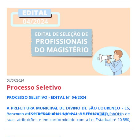
04/07/2024
Processo Seletivo
PROCESSO SELETIVO - EDITAL Nº 04/2024
A PREFEITURA MUNICIPAL DE DIVINO DE SÃO LOURENÇO - ES
,
por meio da
Para mais informações sobre o processo seletivo
SECRETARIA MUNICIPAL DE EDUCAÇÃO
CLIQUE AQUI
, no uso de
suas atribuições e em conformidade com a Lei Estadual nº 10.880,
de 19 de julho de 2018, e alterações posteriores, que trata do
Programa de Concessão de Bolsas de Apoio Técnico no âmbito do