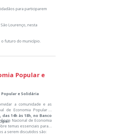
cidadãos para participarem
e São Lourenço, nesta
 o futuro do município.
omia Popular e
 Popular e Solidária
convidar a comunidade e as
ipal de Economia Popular e
, das 14h às 18h, no Banco
rência Nacional de Economia
cipal.
obre temas essenciais para o
s a serem discutidos são: