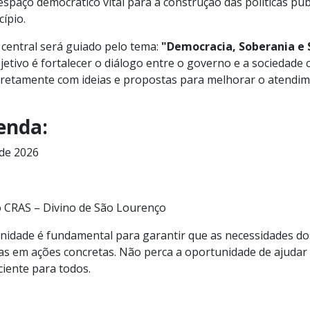
espaço democrático vital para a construção das políticas pú
ípio.
 central será guiado pelo tema:
"Democracia, Soberania e S
bjetivo é fortalecer o diálogo entre o governo e a sociedade c
iretamente com ideias e propostas para melhorar o atendim
enda:
de 2026
o CRAS – Divino de São Lourenço
unidade é fundamental para garantir que as necessidades d
as em ações concretas. Não perca a oportunidade de ajudar
iciente para todos.