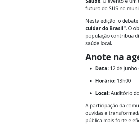
Saúde
. O evento é um 
futuro do SUS no munic
Nesta edição, o debate
cuidar do Brasil"
. O o
população contribua d
saúde local.
Anote na ag
Data:
12 de junho 
Horário:
13h00
Local:
Auditório d
A participação da com
ouvidas e transformad
pública mais forte e ef