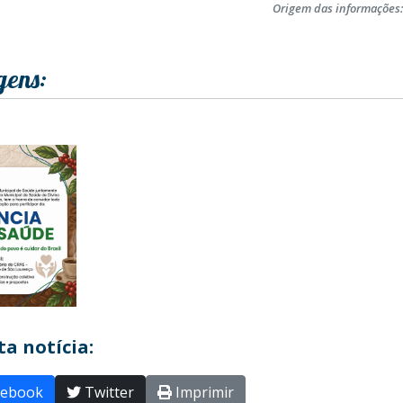
Origem das informações
gens:
a notícia:
ebook
Twitter
Imprimir