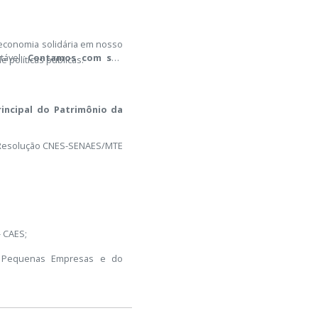
;
 economia solidária em nosso
tável.
Contamos com sua
e políticas públicas.
rincipal do Patrimônio da
a Resolução CNES-SENAES/MTE
- CAES;
e Pequenas Empresas e do