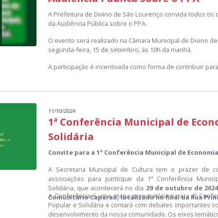
A Prefeitura de Divino de São Lourenço convida todos os 
da Audiência Pública sobre o PPA.
O evento será realizado na Câmara Municipal de Divino d
segunda-feira, 15 de setembro, às 10h da manhã.
A participação é incentivada como forma de contribuir para
11/10/2024
1ª Conferência Municipal de Econ
Solidária
Convite para a 1ª Conferência Municipal de Economia
A Secretaria Municipal de Cultura tem o prazer de 
associações para participar da 1ª Conferência Munic
Solidária, que acontecerá no dia
29 de outubro de 2024
A Conferência é uma etapa preparatória para a 4ª Confe
Comunitário Caparaó, localizado no final da Rua Prin
Popular e Solidária e contará com debates importantes s
desenvolvimento da nossa comunidade. Os eixos temático