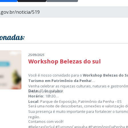
ionadas:
25/09/2025
Workshop Belezas do sul
Você é nosso convidado para o
Workshop Belezas do Su
Turismo em Patrimônio da Penha
!
Venha celebrar as riquezas culturais, naturais e gastron
Data:
1º de outubro
encontro inspirador.
Horário:
18h30
Local:
Parque de Exposição, Patrimônio da Penha – ES
Será uma noite de descobertas, conexões e valorização do
Sua presença é muito importante para fortalecer o turism
região.
Contamos com você!
#BelezasDoSul #TurismoCapixaba #PatrimônioDaPenha