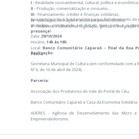
I -
Realidade socioambiental, cultural, política e econômica
II -
Produção, comercialização e consumo;
III
- Financiamento: crédito e finanças solidárias;
Sua participação é fundamental para o fortalecimento da
IV
- Educação, formação e assessoramento técnico;
município, construindo um futuro mais justo e susten
V
- Ambiente institucional: legislação, gestão e integração d
presença!
Data:
29/10/2024
Horário:
14h às 18h
Local:
Banco Comunitário Caparaó – final da Rua P
Realização:
Penha
Secretaria Municipal de Cultura (em conformidade com 
Nº 6, de 10 de abril de 2024).
Parceria:
Associação dos Produtores do Vale do Portal do Céu;
Banco Comunitário Caparaó e Casa da Economia Solidária 
ADERES - Agência de Desenvolvimento das Micro 
Empreendedorismo.