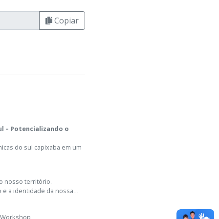
Copiar
l – Potencializando o
ômicas do sul capixaba em um
 nosso território.
o e a identidade da nossa
 #Workshop