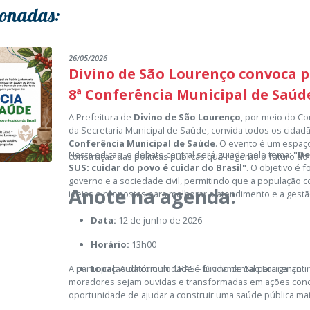
ionadas:
26/05/2026
Divino de São Lourenço convoca 
8ª Conferência Municipal de Saúd
A Prefeitura de
Divino de São Lourenço
, por meio do C
da Secretaria Municipal de Saúde, convida todos os cidad
Conferência Municipal de Saúde
. O evento é um espaço
Nesta edição, o debate central será guiado pelo tema:
"De
construção das políticas públicas que regerão o futuro do
SUS: cuidar do povo é cuidar do Brasil"
. O objetivo é f
governo e a sociedade civil, permitindo que a população 
Anote na agenda:
ideias e propostas para melhorar o atendimento e a gestã
Data:
12 de junho de 2026
Horário:
13h00
A participação da comunidade é fundamental para garant
Local:
Auditório do CRAS – Divino de São Lourenço
moradores sejam ouvidas e transformadas em ações conc
oportunidade de ajudar a construir uma saúde pública mais
todos.