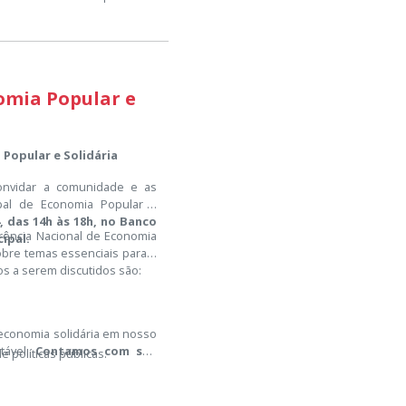
omia Popular e
 Popular e Solidária
convidar a comunidade e as
ipal de Economia Popular e
, das 14h às 18h, no Banco
rência Nacional de Economia
cipal.
obre temas essenciais para o
s a serem discutidos são:
;
 economia solidária em nosso
tável.
Contamos com sua
e políticas públicas.