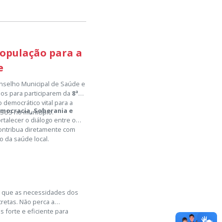
população para a
e
onselho Municipal de Saúde e
ãos para participarem da
8ª
 democrático vital para a
mocracia, Soberania e
 SUS no município.
ortalecer o diálogo entre o
contribua diretamente com
o da saúde local.
ir que as necessidades dos
retas. Não perca a
 forte e eficiente para