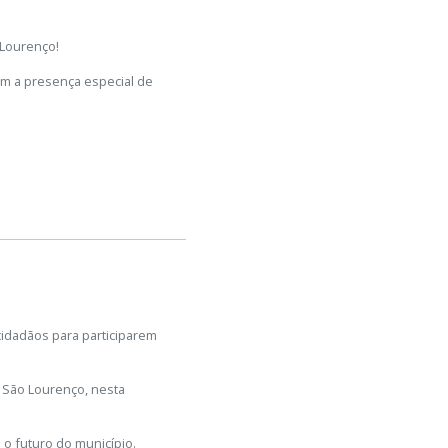
 Lourenço!
om a presença especial de
cidadãos para participarem
e São Lourenço, nesta
 o futuro do município.