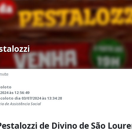
stalozzi
nvite
coloto
2024 às 12:56:49
coloto dia 03/07/2024 às 13:34:28
ia de Assistência Social
Pestalozzi de Divino de São Lour