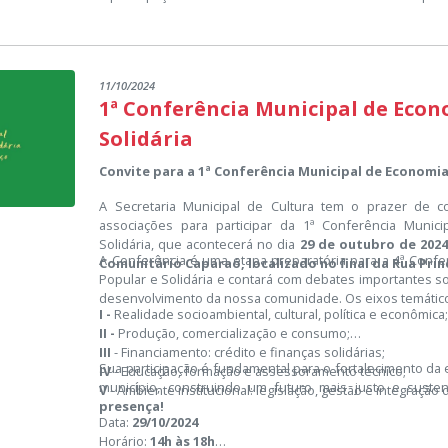
11/10/2024
1ª Conferência Municipal de Econ
Solidária
Convite para a 1ª Conferência Municipal de Economia
A Secretaria Municipal de Cultura tem o prazer de 
associações para participar da 1ª Conferência Munic
Solidária, que acontecerá no dia
29 de outubro de 2024
A Conferência é uma etapa preparatória para a 4ª Confe
Comunitário Caparaó, localizado no final da Rua Prin
Popular e Solidária e contará com debates importantes s
desenvolvimento da nossa comunidade. Os eixos temático
I -
Realidade socioambiental, cultural, política e econômica
II -
Produção, comercialização e consumo;
III
- Financiamento: crédito e finanças solidárias;
Sua participação é fundamental para o fortalecimento da
IV
- Educação, formação e assessoramento técnico;
município, construindo um futuro mais justo e susten
V
- Ambiente institucional: legislação, gestão e integração d
presença!
Data:
29/10/2024
Horário:
14h às 18h