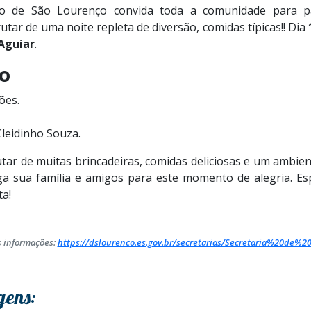
no de São Lourenço convida toda a comunidade para pa
utar de uma noite repleta de diversão, comidas típicas!! Dia
Aguiar
.
o
ões.
eidinho Souza.
tar de muitas brincadeiras, comidas deliciosas e um ambie
ga sua família e amigos para este momento de alegria. E
ta!
 informações:
https://dslourenco.es.gov.br/secretarias/Secretaria%20de
gens: