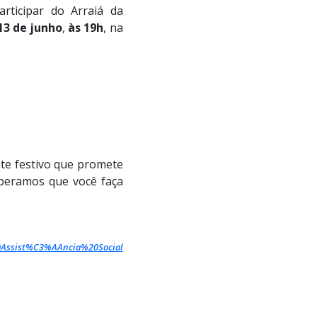
rticipar do Arraiá da
13 de junho
,
às 19h
, na
nte festivo que promete
speramos que você faça
%20Assist%C3%AAncia%20Social