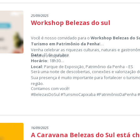
25/09/2025
Workshop Belezas do sul
Você é nosso convidado para o
Workshop Belezas do Su
Turismo em Patrimônio da Penha
!
Venha celebrar as riquezas culturais, naturais e gastron
Data:
1º de outubro
encontro inspirador.
Horário:
18h30
Local:
Parque de Exposição, Patrimônio da Penha – ES
Será uma noite de descobertas, conexões e valorização do
Sua presença é muito importante para fortalecer o turism
região.
Contamos com você!
#BelezasDoSul #TurismoCapixaba #PatrimônioDaPenha
16/09/2025
A Caravana Belezas do Sul está c