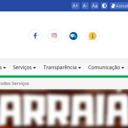
A+
A-
Aa
Acessi
s
Serviços
Transparência
Comunicação
odos Serviços