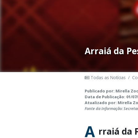
Arraiá da Pe
Todas as Notícias
/
Co
Publicado por: Mirella Zo
Data de Publicação: 01/07/
Atualizado por: Mirella Zo
Fonte da Informação: Secretar
A
rraiá da 