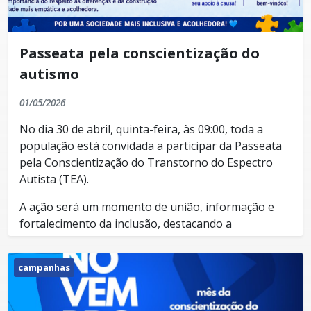
Passeata pela conscientização do
autismo
01/05/2026
No dia 30 de abril, quinta-feira, às 09:00, toda a
população está convidada a participar da Passeata
pela Conscientização do Transtorno do Espectro
Autista (TEA).
A ação será um momento de união, informação e
fortalecimento da inclusão, destacando a
importância do respeito às diferenças e da
construção de uma sociedade mais empática,
campanhas
acolhedora e consciente.
A concentração será em frente à Prefeitura, com
destino à Praça do CRAS.