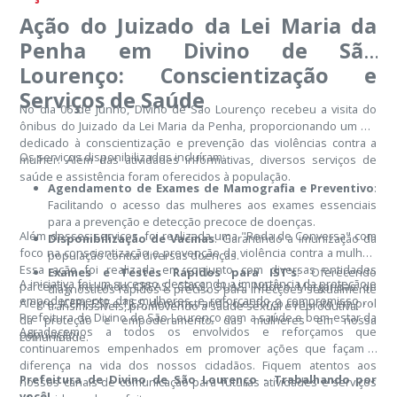
Ação do Juizado da Lei Maria da
Penha em Divino de São
Lourenço: Conscientização e
Serviços de Saúde
No dia 06 de junho, Divino de São Lourenço recebeu a visita do
ônibus do Juizado da Lei Maria da Penha, proporcionando um dia
dedicado à conscientização e prevenção das violências contra a
Os serviços disponibilizados incluíram:
mulher. Além das atividades informativas, diversos serviços de
saúde e assistência foram oferecidos à população.
Agendamento de Exames de Mamografia e Preventivo
:
Facilitando o acesso das mulheres aos exames essenciais
para a prevenção e detecção precoce de doenças.
Além desses serviços, foi realizada uma "Roda de Conversa" com
Disponibilização de Vacinas
: Garantindo a imunização da
foco na conscientização e prevenção da violência contra a mulher.
população contra diversas doenças.
Essa ação foi realizada em conjunto com diversas entidades
Exames e Testes Rápidos para IST's
: Oferecendo
A iniciativa foi um sucesso, destacando a importância da proteção e
parceiras, incluindo CREAS, CRAS, SUAS, Núcleo Margaridas de
diagnósticos rápidos e precisos para infecções sexualmente
empoderamento das mulheres, e reforçando o compromisso da
Alegre, ICEPi, ESF e TJES, demonstrando o esforço conjunto em prol
transmissíveis, promovendo a saúde sexual e reprodutiva.
Prefeitura de Divino de São Lourenço com a saúde e bem-estar da
da proteção e empoderamento das mulheres em nossa
Agradecemos a todos os envolvidos e reforçamos que
população.
comunidade.
continuaremos empenhados em promover ações que façam a
diferença na vida dos nossos cidadãos. Fiquem atentos aos
Prefeitura de Divino de São Lourenço - Trabalhando por
nossos canais de comunicação para futuras atividades e serviços
você!