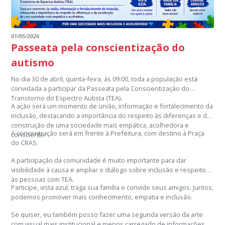
01/05/2026
Passeata pela conscientização do
autismo
No dia 30 de abril, quinta-feira, às 09:00, toda a população está
convidada a participar da Passeata pela Conscientização do
Transtorno do Espectro Autista (TEA).
A ação será um momento de união, informação e fortalecimento da
inclusão, destacando a importância do respeito às diferenças e da
construção de uma sociedade mais empática, acolhedora e
A concentração será em frente à Prefeitura, com destino à Praça
consciente.
do CRAS.
A participação da comunidade é muito importante para dar
visibilidade à causa e ampliar o diálogo sobre inclusão e respeito
às pessoas com TEA.
Participe, vista azul, traga sua família e convide seus amigos. Juntos,
podemos promover mais conhecimento, empatia e inclusão.
Se quiser, eu também posso fazer uma segunda versão da arte
com visual mais institucional e menos carregado de informações,