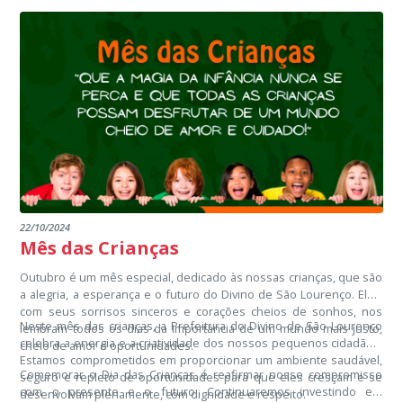
médico, tire dúvidas, cuide-se e compartilhe essa mensagem.
Juntos, podemos vencer o preconceito e promover uma vida mais
saudável para todos os homens.
22/10/2024
Mês das Crianças
Outubro é um mês especial, dedicado às nossas crianças, que são
a alegria, a esperança e o futuro do Divino de São Lourenço. Elas,
com seus sorrisos sinceros e corações cheios de sonhos, nos
Neste mês das crianças, a Prefeitura do Divino de São Lourenço
lembram todos os dias da importância de um mundo mais justo,
celebra a energia e a criatividade dos nossos pequenos cidadãos.
cheio de amor e oportunidades.
Estamos comprometidos em proporcionar um ambiente saudável,
Comemorar o Dia das Crianças é reafirmar nosso compromisso
seguro e repleto de oportunidades para que eles cresçam e se
com o presente e o futuro. Continuaremos investindo em
desenvolvam plenamente, com dignidade e respeito.