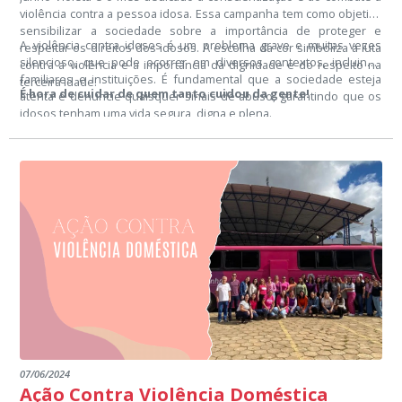
violência contra a pessoa idosa. Essa campanha tem como objetivo
sensibilizar a sociedade sobre a importância de proteger e
A violência contra idosos é um problema grave e muitas vezes
respeitar os direitos dos idosos. A escolha da cor simboliza a luta
silencioso, que pode ocorrer em diversos contextos, incluindo
contra a violência e a importância da dignidade e do respeito na
familiares e instituições. É fundamental que a sociedade esteja
terceira idade.
É hora de cuidar de quem tanto cuidou da gente!
atenta e denuncie quaisquer sinais de abuso, garantindo que os
idosos tenham uma vida segura, digna e plena.
07/06/2024
Ação Contra Violência Doméstica