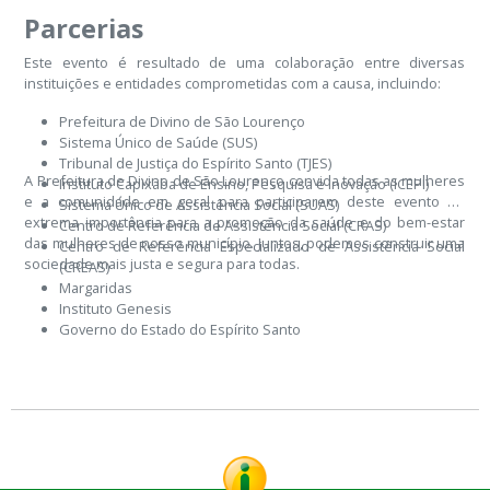
Parcerias
Este evento é resultado de uma colaboração entre diversas
instituições e entidades comprometidas com a causa, incluindo:
Prefeitura de Divino de São Lourenço
Sistema Único de Saúde (SUS)
Tribunal de Justiça do Espírito Santo (TJES)
A Prefeitura de Divino de São Lourenço convida todas as mulheres
Instituto Capixaba de Ensino, Pesquisa e Inovação (ICEPI)
e a comunidade em geral para participarem deste evento de
Sistema Único de Assistência Social (SUAS)
extrema importância para a promoção da saúde e do bem-estar
Centro de Referência de Assistência Social (CRAS)
das mulheres de nosso município. Juntos, podemos construir uma
Centro de Referência Especializado de Assistência Social
sociedade mais justa e segura para todas.
(CREAS)
Margaridas
Instituto Genesis
Governo do Estado do Espírito Santo