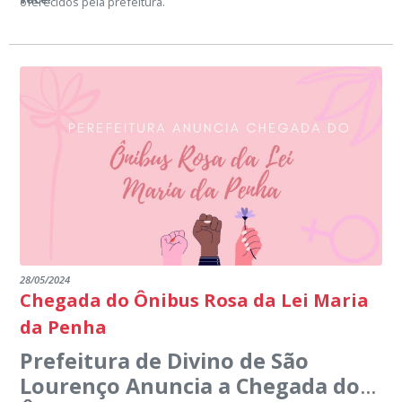
oferecidos pela prefeitura.
28/05/2024
Chegada do Ônibus Rosa da Lei Maria
da Penha
Prefeitura de Divino de São
Lourenço Anuncia a Chegada do