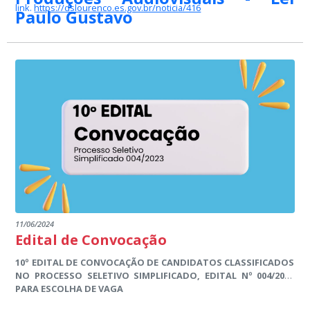
link.
https://dslourenco.es.gov.br/noticia/416
Paulo Gustavo
O Município de Divino de São Lourenço, por intermédio da
Secretaria Municipal de Cultura, DIVULGA a lista de aprovados
nos EDITAL MUNICIPAL 01/2024 PARA FOMENTO À PRODUÇÕES
AUDIOVISUAIS.
11/06/2024
Edital de Convocação
10º EDITAL DE CONVOCAÇÃO DE CANDIDATOS CLASSIFICADOS
NO PROCESSO SELETIVO SIMPLIFICADO, EDITAL Nº 004/2023
PARA ESCOLHA DE VAGA