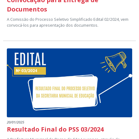
Documentos
A Comissão do Processo Seletivo Simplificado Edital 02/2024, vem
convocá-los para apresentação dos documentos.
20/01/2025
Resultado Final do PSS 03/2024