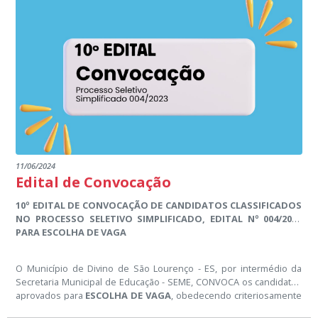
O Município de Divino de São Lourenço, por intermédio da
Secretaria Municipal de Cultura, DIVULGA a lista de aprovados
nos EDITAL MUNICIPAL 01/2024 PARA FOMENTO À PRODUÇÕES
AUDIOVISUAIS.
11/06/2024
Edital de Convocação
10º EDITAL DE CONVOCAÇÃO DE CANDIDATOS CLASSIFICADOS
NO PROCESSO SELETIVO SIMPLIFICADO, EDITAL Nº 004/2023
PARA ESCOLHA DE VAGA
O Município de Divino de São Lourenço - ES, por intermédio da
Secretaria Municipal de Educação - SEME, CONVOCA os candidatos
aprovados para
ESCOLHA DE VAGA
, obedecendo criteriosamente
à classificação final do Processo Seletivo Simplificado
004/2023.