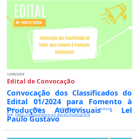
O Município de Divino de São Lourenço, por intermédio da
Secretaria Municipal de Cultura, DIVULGA a lista de aprovados
nos EDITAL MUNICIPAL 02/2024 PARA FOMENTO À DEMAIS ÁREAS
CULTURAIS.
12/06/2024
Edital de Convocação
Convocação dos Classificados do
Edital 01/2024 para Fomento à
Produções Audiovisuais - Lei
Para mais informações acesse o
link.
https://dslourenco.es.gov.br/noticia/416
Paulo Gustavo