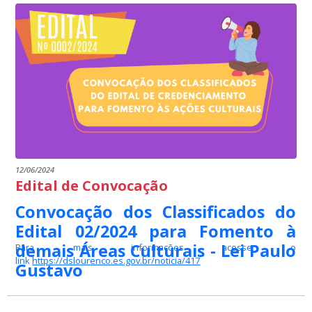
12/06/2024
Edital de Convocação
Convocação dos Classificados do
Edital 02/2024 para Fomento à
demais Áreas Culturais - Lei Paulo
Para mais informações acesse o
link
https://dslourenco.es.gov.br/noticia/417
Gustavo