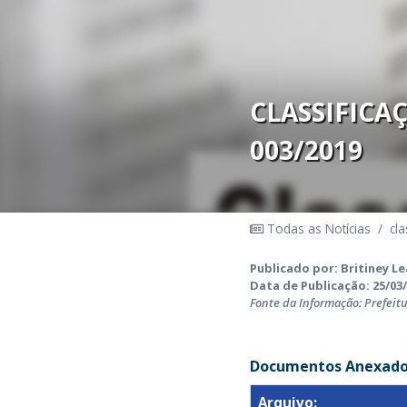
CLASSIFICA
003/2019
Todas as Notícias
/
cla
Publicado por: Britiney Le
Data de Publicação: 25/03/
Fonte da Informação: Prefeit
Documentos Anexado
Arquivo: