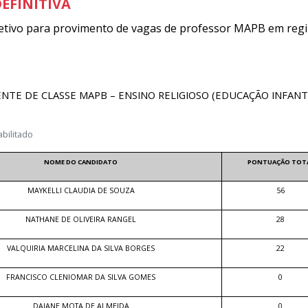
EFINITIVA
etivo para provimento de vagas de professor MAPB em reg
NTE DE CLASSE MAPB – ENSINO RELIGIOSO (EDUCAÇÃO INFANTI
abilitado
NOME DO CANDIDATO
PONTUAÇÃO TOT
MAYKELLI CLAUDIA DE SOUZA
56
NATHANE DE OLIVEIRA RANGEL
28
VALQUIRIA MARCELINA DA SILVA BORGES
22
FRANCISCO CLENIOMAR DA SILVA GOMES
0
DAIANE MOTA DE ALMEIDA
0