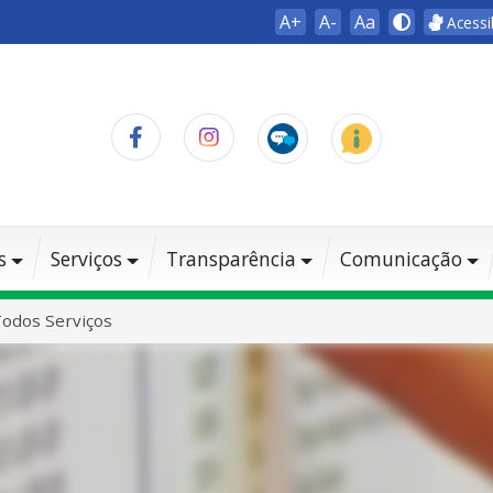
A+
A-
Aa
Acessi
s
Serviços
Transparência
Comunicação
odos Serviços