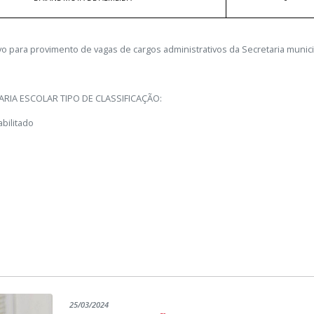
ivo para provimento de vagas de cargos administrativos da Secretaria muni
TARIA ESCOLAR TIPO DE CLASSIFICAÇÃO:
abilitado
NOME DO CANDIDATO
PONTUAÇÃO TOTA
VALQUIRIA MARCELINA DA SILVA BORGES
1
THAINARA SIQUEIRA SOUSA
0
MARIA CLARA MORENO DE OLIVEIRA
0
25/03/2024