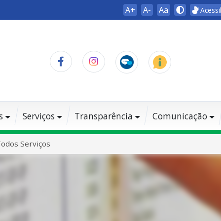
A+
A-
Aa
Acessi
s
Serviços
Transparência
Comunicação
odos Serviços