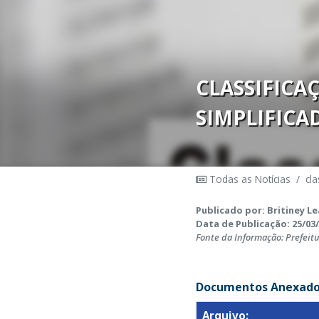
CLASSIFICA
SIMPLIFICA
Todas as Notícias
/
cla
Publicado por: Britiney Le
Data de Publicação: 25/03/
Fonte da Informação: Prefeit
Documentos Anexado
Arquivo: