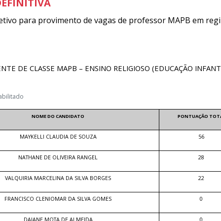
EFINITIVA
etivo para provimento de vagas de professor MAPB em reg
NTE DE CLASSE MAPB – ENSINO RELIGIOSO (EDUCAÇÃO INFANTI
abilitado
NOME DO CANDIDATO
PONTUAÇÃO TOT
MAYKELLI CLAUDIA DE SOUZA
56
NATHANE DE OLIVEIRA RANGEL
28
VALQUIRIA MARCELINA DA SILVA BORGES
22
FRANCISCO CLENIOMAR DA SILVA GOMES
0
DAIANE MOTA DE ALMEIDA
0