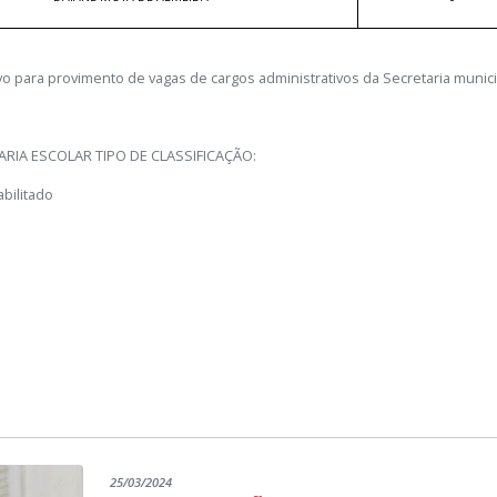
ivo para provimento de vagas de cargos administrativos da Secretaria muni
TARIA ESCOLAR TIPO DE CLASSIFICAÇÃO:
abilitado
NOME DO CANDIDATO
PONTUAÇÃO TOTA
VALQUIRIA MARCELINA DA SILVA BORGES
1
THAINARA SIQUEIRA SOUSA
0
MARIA CLARA MORENO DE OLIVEIRA
0
25/03/2024