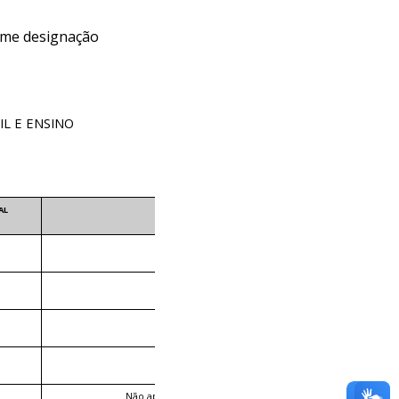
ime designação
L E ENSINO
AL
DESCLASSIFICADO
Não apresentou todos os pré-requisitos.