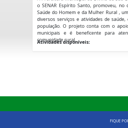
o SENAR Espírito Santo, promoveu, no 
Saúde do Homem e da Mulher Rural , um 
diversos serviços e atividades de saúde,
população. O projeto conta com o apoio
municipais e é beneficente para ate
comunidade rural.
Atividades disponíveis:
Exames de PSA e Preventivos.
Consultas com urologistas.
Serviços de Beleza.
Recreação Infantil.
Palestras Educativas.
O evento busca garantir o acesso aos cui
Orientação em Saúde Bucal.
fornecer orientações preventivas e prom
Vacinação.
comunidade, atendendo com qualidade e 
Aferição de Pressão e Glicose.
população rural.
Testes rápidos.
Realização:
FIQUE PO
Prevenção de arboviroses. (dengue, zi
SENAR E FAES SENAR SINDICATOS