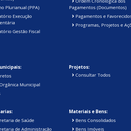
Ordem Cronológica dos
o Plurianual (PPA)
Pagamentos (Documentos)
atório Execução
Pagamentos e Favorecido
entária
Programas, Projetos e Aç
tório Gestão Fiscal
unicipais:
Projetos:
Consultar Todos
retos
Orgânica Municipal
s
arias:
Materiais e Bens:
retaria de Saúde
Bens Consolidados
etaria de Administração
Bens Imóveis