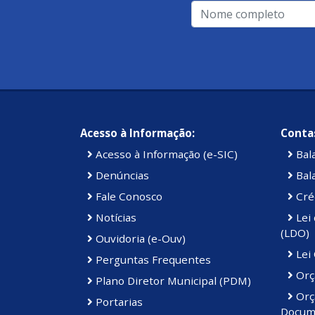
amarela)
Orientação ao idoso.
Cadastro Único.
Apoio:
Apresentações culturais.
Sindicato Rural de Guaçuí.
Prefeitura Municipal de Divino de São Lou
Acesso à Informação:
Contas
Acesso à Informação (e-SIC)
Bal
Denúncias
Bal
Fale Conosco
Cré
Notícias
Lei 
(LDO)
Ouvidoria (e-Ouv)
Lei
Perguntas Frequentes
Orç
Plano Diretor Municipal (PDM)
Orç
Portarias
Docum