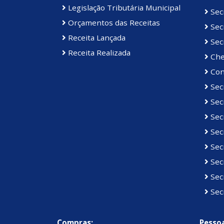
Legislação Tributária Municipal
Secr
Orçamentos das Receitas
Secr
Receita Lançada
Secr
Receita Realizada
Che
Con
Sec
Sec
Secr
Secr
Secr
Sec
Sec
Sec
Compras:
Pessoa