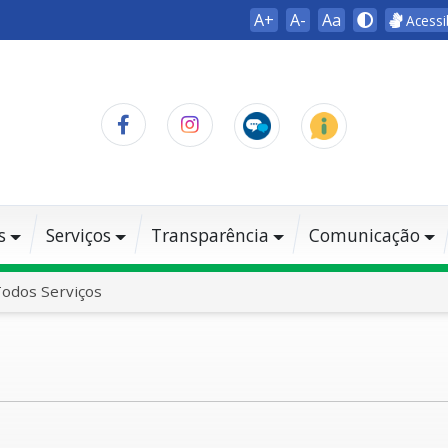
A+
A-
Aa
Acessi
s
Serviços
Transparência
Comunicação
odos Serviços