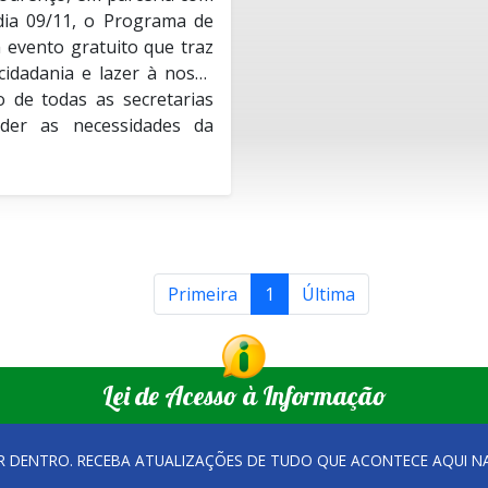
dia 09/11, o Programa de
evento gratuito que traz
 cidadania e lazer à nossa
 de todas as secretarias
nder as necessidades da
Primeira
1
Última
dados de saúde integrados,
over o bem-estar geral da
Lei de Acesso à Informação
eficiência às demandas da
R DENTRO. RECEBA ATUALIZAÇÕES DE TUDO QUE ACONTECE AQUI 
ka, chikungunya e febre