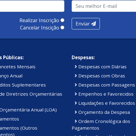
Realizar Inscrição
Enviar
Cancelar Inscição
renço.
 Públicas:
Despesas:
ancetes Mensais
Despesas com Diárias
anço Anual
Despesas com Obras
ditos Suplementares
Despesas com Passagens
de Diretrizes Orçamentárias
Empenhos e Favorecidos
Liquidações e Favorecidos
 Orçamentária Anual (LOA)
Orçamento da Despesa
amentos
Ordem Cronológica dos
amentos (Outros
Pagamentos
entos)