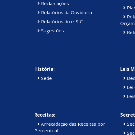
Reclamações
Plan
Relatórios da Ouvidoria
Rel
Relatórios do e-SIC
Orçam
Sugestões
Rela
História:
Leis M
Sede
Dec
Lei 
Lei
Receitas:
Secret
Arrecadação das Receitas por
Sec
Percentual
Secr