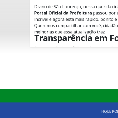
Divino de São Lourenço, nossa querida cid
Portal Oficial da Prefeitura
passou por 
incrível e agora está mais rápido, bonito
Queremos compartilhar com você, cidadão,
melhorias que essa atualização traz.
Transparência em F
A transparência e eficiência é um dos pila
novo portal, estamos levando essa premi
Agora, você terá acesso a informações de
prefeitura, projetos em andamento, gastos
Queremos que você se sinta parte ativa d
Qualidades do Novo 
acompanhando de perto cada passo da adm
Rapidez
: Navegue sem demora! O novo
para carregar rapidamente, permitind
que precisa com agilidade.
FIQUE PO
Beleza Visual
: Prepare-se para uma e