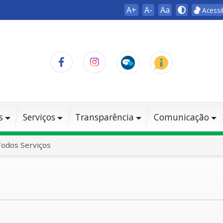
A+
A-
Aa
Acessi
s
Serviços
Transparência
Comunicação
odos Serviços