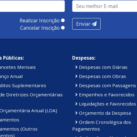
intuitivo e imagens que
 glória.
ovação
Realizar Inscrição
os as tecnologias mais
Enviar
Cancelar Inscição
ortal que está à frente do
stá comprometida com a
vidores até a interface do
morar nossos serviços,
e há de melhor em mente.
endo o desenvolvimento da
mamos esse compromisso e
s relevantes estão à sua
 Públicas:
Despesas:
onalidades disponíveis.
latórios, tudo em um só
 impulsiona o progresso.
ancetes Mensais
Despesas com Diárias
icientes, atender às
anço Anual
Despesas com Obras
e estar à frente das
ditos Suplementares
Despesas com Passagens
r em tecnologia e
de Diretrizes Orçamentárias
Empenhos e Favorecidos
ro de Divino de São
da Prefeitura
e descubra
Liquidações e Favorecidos
or para todos nós.
 Orçamentária Anual (LOA)
Orçamento da Despesa
amentos
Ordem Cronológica dos
amentos (Outros
Pagamentos
entos)