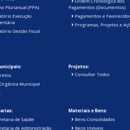
Ordem Cronológica dos
o Plurianual (PPA)
Pagamentos (Documentos)
atório Execução
Pagamentos e Favorecido
entária
Programas, Projetos e Aç
tório Gestão Fiscal
unicipais:
Projetos:
Consultar Todos
retos
Orgânica Municipal
s
arias:
Materiais e Bens:
retaria de Saúde
Bens Consolidados
etaria de Administração
Bens Imóveis