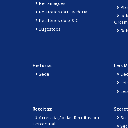
Reclamações
Plan
Relatórios da Ouvidoria
Rel
Relatórios do e-SIC
Orçam
Sugestões
Rela
História:
Leis M
Sede
Dec
Lei 
Lei
Receitas:
Secret
Arrecadação das Receitas por
Sec
Percentual
Secr