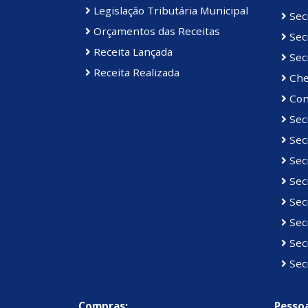
Legislação Tributária Municipal
Secr
Orçamentos das Receitas
Secr
Receita Lançada
Secr
Receita Realizada
Che
Con
Sec
Sec
Secr
Secr
Secr
Sec
Sec
Sec
Compras:
Pessoa