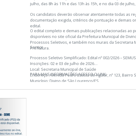
julho, das 8h às 11h e das 13h às 15h, e no dia 03 de julho,
Os candidatos deverão observar atentamente todas as reg
documentação exigida, critérios de pontuação e demais o
edital.
O edital completo e demais publicações relacionadas ao p
disponíveis no site oficial da Prefeitura Municipal de Div
Processos Seletivos, e também nos murais da Secretaria 
Serviço
Prefeitura.
Processo Seletivo Simplificado: Edital nº 002/2026 – SEMU
Inscrições: 02 e 03 de julho de 2026
Local: Secretaria Municipal de Saúde
PARA MAIS INFORMAÇÕES ACESSO O LINK:
Endereço: Avenida Pedro Batista de Aguiar, nº 123, Bairro 
Município: Divino de São Lourenço/ES
Cargos: Enfermeiro, Técnico de Enfermagem e Auxiliar de