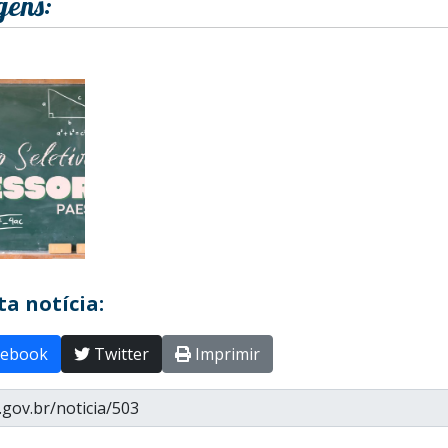
gens:
a notícia:
ebook
Twitter
Imprimir