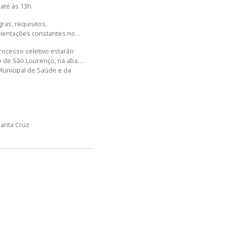
 até às 13h.
ras, requisitos,
rientações constantes no
rocesso seletivo estarão
ino de São Lourenço, na aba
Municipal de Saúde e da
S
Santa Cruz
 Saúde Bucal