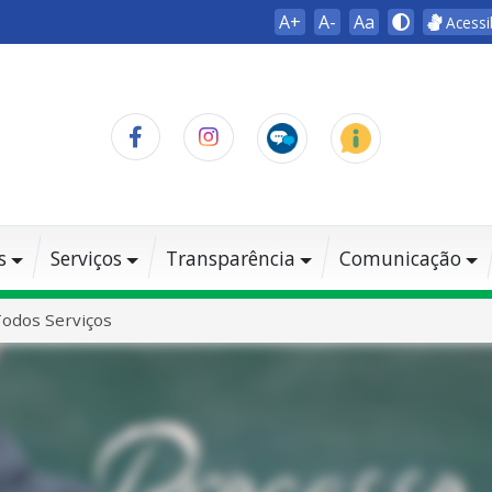
A+
A-
Aa
Acessi
s
Serviços
Transparência
Comunicação
odos Serviços