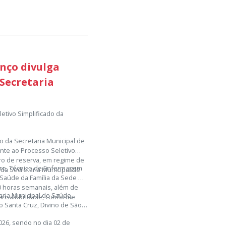
enço divulga
 Secretaria
etivo Simplificado da
o da Secretaria Municipal de
ente ao Processo Seletivo
tro de reserva, em regime de
iro, Técnico de Enfermagem
da Secretaria Municipal de
 Saúde da Família da Sede e
40 horas semanais, além de
aria Municipal de Saúde,
 insalubridade, conforme
ro Santa Cruz, Divino de São
2026, sendo no dia 02 de