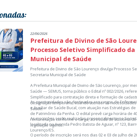
ionadas:
22/06/2026
Prefeitura de Divino de São Lour
Processo Seletivo Simplificado da
Municipal de Saúde
Prefeitura de Divino de São Lourenço divulga Processo Sel
Secretaria Municipal de Saúde
A Prefeitura Municipal de Divino de São Lourenço, por mei
Saúde — SEMUS, torna público o Edital nº 002/2026, refer
Simplificado para contratação direta e formação de cadas
As oportunidades são destinadas aos cargos de Enferme
designação temporária, visando atender às necessidades 
e Auxiliar de Saúde Bucal, com atuação nas Estratégias de
Saúde.
de Patrimônio da Penha. O edital prevê carga horária de 
As inscrições serão realizadas presencialmente na Secret
remuneração conforme o cargo, acrescida de adicional de
localizada na Avenida Pedro Batista de Aguiar, nº 123, Bair
legislação vigente.
Lourenço/ES.
O período de inscrição será nos dias 02 e 03 de julho de 