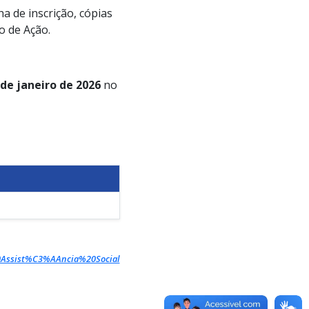
a de inscrição, cópias
o de Ação.
 de janeiro de 2026
no
%20Assist%C3%AAncia%20Social