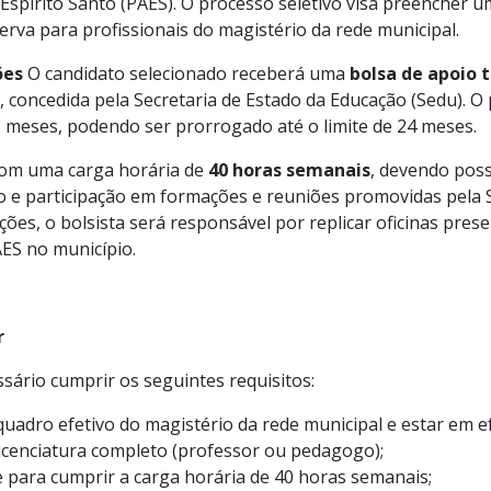
spírito Santo (PAES). O processo seletivo visa preencher u
erva para profissionais do magistério da rede municipal.
ões
O candidato selecionado receberá uma
bolsa de apoio t
, concedida pela Secretaria de Estado da Educação (Sedu). O
12 meses, podendo ser prorrogado até o limite de 24 meses.
 com uma carga horária de
40 horas semanais
, devendo poss
o e participação em formações e reuniões promovidas pela S
ções, o bolsista será responsável por replicar oficinas presen
ES no município.
r
sário cumprir os seguintes requisitos:
quadro efetivo do magistério da rede municipal e estar em efe
icenciatura completo (professor ou pedagogo);
e para cumprir a carga horária de 40 horas semanais;