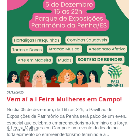
01/12/2025
Vem aí a I Feira Mulheres em Campo!
No dia 05 de dezembro, de 16h às 22h, o Pavilhão de
Exposições de Patrimônio da Penha será palco de um evento
especial que celebra o empreendedorismo feminino e a força
A I Feira Mulheres em Campo é um evento dedicado ao
da comunidade!
fortalecimento do empreendedorismo feminino e à