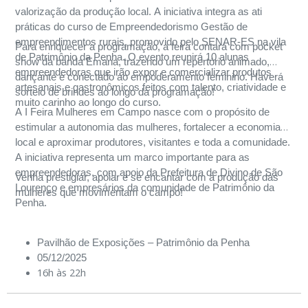
valorização da produção local. A iniciativa integra as ati
práticas do curso de Empreendedorismo Gestão de
empreendimentos rurais, promovido pelo SENAR-ES na vila
Para enriquecer a programação, a feira contará com pocket
de Patrimônio da Penha. O evento reunirá 10 alunas
show da banda Emana, trazendo um repertório animado,
empreendedoras que irão expor e comercializar produtos
dançante e conectado ao empoderamento feminino. Haverá
artesanais e gastronômicos feitos com talento, criatividade e
sorteio de brindes ao longo da programação!
muito carinho ao longo do curso.
A I Feira Mulheres em Campo nasce com o propósito de
estimular a autonomia das mulheres, fortalecer a economia
local e aproximar produtores, visitantes e toda a comunidade.
A iniciativa representa um marco importante para as
empreendedoras, com apoio da Prefeitura de Divino de São
Venha prestigiar, apoiar e se encantar com a produção das
Lourenço e empresários da comunidade de Patrimônio da
mulheres que movimentam o campo!
Penha.
Pavilhão de Exposições – Patrimônio da Penha
05/12/2025
16h às 22h