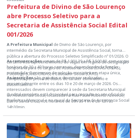
Prefeitura de Divino de São Lourenço
abre Processo Seletivo para a
Secretaria de Assistência Social Edital
001/2026
A Prefeitura Municipal
de Divino de São Lourenço, por
intermédio da Secretaria Municipal de Assistência Social, torna
pública a abertura do Processo Seletivo Simplificado nº 01/2026. O
As remunerações
variam de R$ 1.901,39 a R$ 3.500,00, com cargas
certame visa o preenchimento de vagas em regime de designação
horárias de 30 a 40 horas semanais, dependendo da função
temporária para os cargos de Assistente Social (CRAS/CREAS),
pretendida. O processo de seleção consistirá em etapa única,
Psicólogo (CRAS/CREAS) e Educador Social (CRAS).
As inscrições
são gratuitas e devem ser realizadas
composta por prova de títulos de caráter eliminatório e
presencialmente entre os dias 10 e 20 de março de 2026. Os
classificatório.
interessados devem comparecer à sede da Secretaria Municipal
O edital completo está disponível para consulta no site oficial da
de Assistência Social, localizada na Rua Paulo Roberto Azevedo,
Prefeitura Municipal e no mural da Secretaria de Assistencia Social
Bairro Santa Cruz, nos horários de 09h às 11h e de 12h às
14h30min.