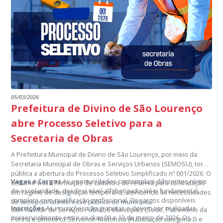
05/03/2026
Prefeitura de Divino de São Lourenço
abre Processo Seletivo para a
Secretaria de Obras
A Prefeitura Municipal de Divino de São Lourenço, por meio da
Secretaria Municipal de Obras e Serviços Urbanos (SEMOSU), torna
pública a abertura do Processo Seletivo Simplificado nº 001/2026. O
Vagas e Cargos
As oportunidades contemplam diferentes níveis
certame visa a formação de cadastro de reserva para contratação
de escolaridade, desde o nível alfabetizado até o fundamental
em regime de designação temporária, atendendo às necessidades
completo com qualificação profissional. Os cargos disponíveis
de excepcional interesse público do município.
Inscrições
As inscrições são gratuitas e devem ser realizadas
são: Auxiliar de Serviços Públicos Municipais (Sede, Patrimônio da
presencialmente entre os dias 09 e 13 de março de 2026. Os
Penha e Limoeiro). Servente. Motorista (Habilitação categoria D e