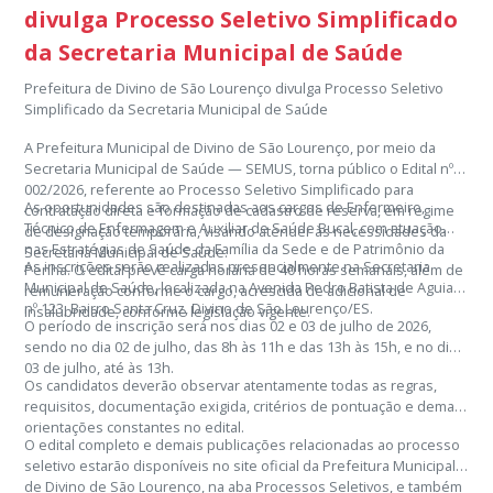
divulga Processo Seletivo Simplificado
da Secretaria Municipal de Saúde
Prefeitura de Divino de São Lourenço divulga Processo Seletivo
Simplificado da Secretaria Municipal de Saúde
A Prefeitura Municipal de Divino de São Lourenço, por meio da
Secretaria Municipal de Saúde — SEMUS, torna público o Edital nº
002/2026, referente ao Processo Seletivo Simplificado para
As oportunidades são destinadas aos cargos de Enfermeiro,
contratação direta e formação de cadastro de reserva, em regime
Técnico de Enfermagem e Auxiliar de Saúde Bucal, com atuação
de designação temporária, visando atender às necessidades da
nas Estratégias de Saúde da Família da Sede e de Patrimônio da
Secretaria Municipal de Saúde.
As inscrições serão realizadas presencialmente na Secretaria
Penha. O edital prevê carga horária de 40 horas semanais, além de
Municipal de Saúde, localizada na Avenida Pedro Batista de Aguiar,
remuneração conforme o cargo, acrescida de adicional de
nº 123, Bairro Santa Cruz, Divino de São Lourenço/ES.
insalubridade, conforme legislação vigente.
O período de inscrição será nos dias 02 e 03 de julho de 2026,
sendo no dia 02 de julho, das 8h às 11h e das 13h às 15h, e no dia
03 de julho, até às 13h.
Os candidatos deverão observar atentamente todas as regras,
requisitos, documentação exigida, critérios de pontuação e demais
orientações constantes no edital.
O edital completo e demais publicações relacionadas ao processo
seletivo estarão disponíveis no site oficial da Prefeitura Municipal
de Divino de São Lourenço, na aba Processos Seletivos, e também