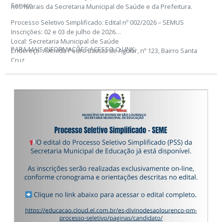
Serviço
nos murais da Secretaria Municipal de Saúde e da Prefeitura.
Processo Seletivo Simplificado: Edital nº 002/2026 – SEMUS
Inscrições: 02 e 03 de julho de 2026
Local: Secretaria Municipal de Saúde
PARA MAIS INFORMAÇÕES ACESSO O LINK:
Endereço: Avenida Pedro Batista de Aguiar, nº 123, Bairro Santa
Cruz
Município: Divino de São Lourenço/ES
Cargos: Enfermeiro, Técnico de Enfermagem e Auxiliar de Saúde
Bucal