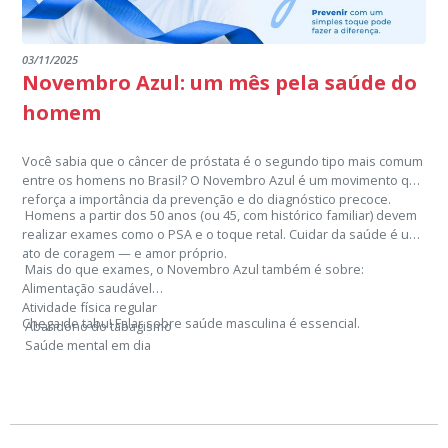
03/11/2025
Novembro Azul: um mês pela saúde do
homem
Você sabia que o câncer de próstata é o segundo tipo mais comum
entre os homens no Brasil? O Novembro Azul é um movimento que
reforça a importância da prevenção e do diagnóstico precoce.
Homens a partir dos 50 anos (ou 45, com histórico familiar) devem
realizar exames como o PSA e o toque retal. Cuidar da saúde é um
ato de coragem — e amor próprio.
Mais do que exames, o Novembro Azul também é sobre:
Alimentação saudável
Atividade física regular
Chega de tabu! Falar sobre saúde masculina é essencial.
Abandono do tabagismo
Saúde mental em dia