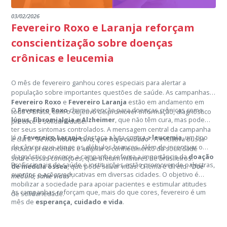
03/02/2026
Fevereiro Roxo e Laranja reforçam
conscientização sobre doenças
crônicas e leucemia
O mês de fevereiro ganhou cores especiais para alertar a
população sobre importantes questões de saúde. As campanhas
Fevereiro Roxo
e
Fevereiro Laranja
estão em andamento em
O
Fevereiro Roxo
chama atenção para doenças crônicas como
todo o Brasil, com o objetivo de promover informação, diagnóstico
lúpus, fibromialgia e Alzheimer
, que não têm cura, mas podem
precoce e solidariedade.
ter seus sintomas controlados. A mensagem central da campanha
Já o
Fevereiro Laranja
destaca a luta contra a
leucemia
, um tipo
é clara:
“Se não houver cura, que haja cuidado”
. A iniciativa busca
de câncer que atinge os glóbulos brancos. Além de incentivar o
reduzir preconceitos e ampliar o conhecimento da sociedade
diagnóstico precoce, a campanha reforça a importância da
doação
sobre essas condições, que afetam milhares de brasileiros.
Profissionais de saúde e instituições estão promovendo palestras,
de medula óssea
, que pode salvar vidas. O lema é direto:
“Doe
eventos e ações educativas em diversas cidades. O objetivo é
medula, salve vidas”
.
mobilizar a sociedade para apoiar pacientes e estimular atitudes
As campanhas reforçam que, mais do que cores, fevereiro é um
de solidariedade.
mês de
esperança, cuidado e vida
.