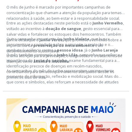
O mês de junho é marcado por importantes campanhas de
conscientização que chamam a atenção da população para temas
relacionados à saúde, ao bem-estar e à responsabilidade social.
Entre as ações destacadas neste período está o
Junho Vermelho
,
voltado ao incentivo à
doação de sangue
, gesto essencial para
salvar vidas e fortalecer os estoques dos hemocentros. Também
Outra campanha importante é o
Junho Violeta
, que busca
ganha destaque o
Junho Verde
, que promove a reflexão sobre a
conscientizar a sociedade sobre o respeito, a proteção e o
importância da
preservação do meio ambiente
e do
combate à violência contra a
pessoa idosa
. Já o
Junho Laranja
desenvolvimento sustentável.
O mês também contempla o
Junho Lilás
, campanha que reforça a
chama atenção para a prevenção, o diagnóstico e o tratamento de
importância do
teste do pezinho
, exame fundamental para a
doenças como
anemia e leucemia
.
identificação precoce de doenças em recém-nascidos,
As campanhas do mês de junho representam um importante
contribuindo para um acompanhamento adequado desde os
momento de informação, reflexão e mobilização social. Mais do
primeiros dias de vida.
que cores e símbolos, elas reforçam a necessidade de atitudes
conscientes, solidárias e comprometidas com a vida.