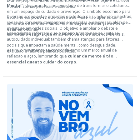
branco”, representando a oportunidade de recomeçar e escrever
Mental”
, destacando a necessidade de transformar o cotidiano
novas histórias pessoais e coletivas.
em um espaço de cuidado e prevenção. O símbolo escolhido para
Diversas ações estão previstas em todo o país, incluindo palestras,
este ano é o
post-it
, que passa a ser visto não apenas como
rodas de conversa, campanhas em escolas e empresas, além de
lembrete de tarefas, mas como mensagem de atenção ao bem-
iniciativas em redes sociais. O objetivo é ampliar o debate e
estar emocional.
Especialistas reforçam que o Janeiro Branco não se limita ao
combater o estigma que ainda envolve os transtornos mentais.
autocuidado individual: também chama atenção para fatores
sociais que impactam a saúde mental, como desigualdade,
Assim, o movimento se consolida como um marco anual de
exclusão e falta de políticas públicas.
reflexão e ação, lembrando que
cuidar da mente é tão
essencial quanto cuidar do corpo
.