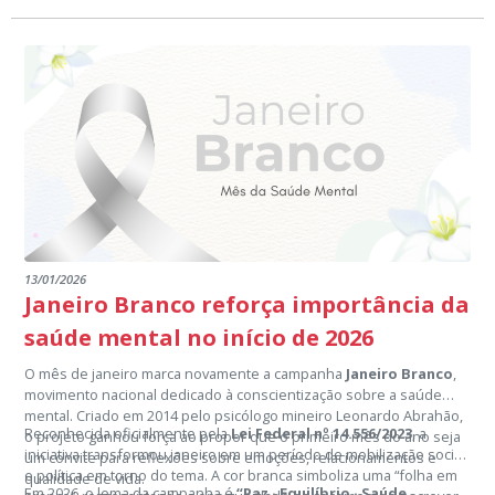
13/01/2026
Janeiro Branco reforça importância da
saúde mental no início de 2026
O mês de janeiro marca novamente a campanha
Janeiro Branco
,
movimento nacional dedicado à conscientização sobre a saúde
mental. Criado em 2014 pelo psicólogo mineiro Leonardo Abrahão,
Reconhecida oficialmente pela
Lei Federal nº 14.556/2023
, a
o projeto ganhou força ao propor que o primeiro mês do ano seja
iniciativa transformou janeiro em um período de mobilização social
um convite para reflexões sobre emoções, relacionamentos e
e política em torno do tema. A cor branca simboliza uma “folha em
qualidade de vida.
Em 2026, o lema da campanha é
“Paz · Equilíbrio · Saúde