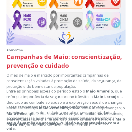
12/05/2026
Campanhas de Maio: conscientização,
prevenção e cuidado
O mês de maio é marcado por importantes campanhas de
conscientização voltadas à promoção da saúde, da segurança, da
proteção e do bem-estar da população.
Entre as principais ações do período estão o
Maio Amarelo
, que
reforça a importância da segurança no trânsito; o
Maio Laranja
,
dedicado ao combate ao abuso e à exploração sexual de crianças
Essas campanhas têm como objetivo informar, prevenir e
e adolescentes; o
Maio Vermelho
, voltado à saúde e prevenção; o
incentivar atitudes de cuidado, respeito e responsabilidade. A
Maio Roxo
, que alerta sobre as doenças inflamatórias intestinais;
conscientização é uma ferramenta essencial para transformar
o
Maio Cinza
, que chama atenção para o câncer cerebral; e o
Maio
Maio é um mês de atenção, cuidado e compromisso com a
realidades e promover mais qualidade de vida para todos.
Furta-cor
, dedicado à saúde mental materna.
vida.