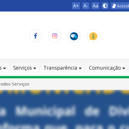
A+
A-
Aa
Acessi
s
Serviços
Transparência
Comunicação
odos Serviços