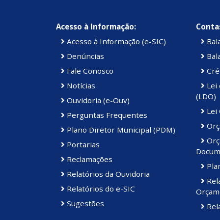
Acesso à Informação:
Contas
Acesso à Informação (e-SIC)
Bal
Denúncias
Bal
Fale Conosco
Cré
Notícias
Lei 
(LDO)
Ouvidoria (e-Ouv)
Lei
Perguntas Frequentes
Orç
Plano Diretor Municipal (PDM)
Orç
Portarias
Docum
Reclamações
Plan
Relatórios da Ouvidoria
Rel
Relatórios do e-SIC
Orçam
Sugestões
Rela