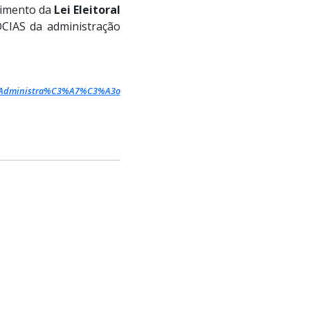
rimento da
Lei Eleitoral
CIAS da administração
e%20Administra%C3%A7%C3%A3o