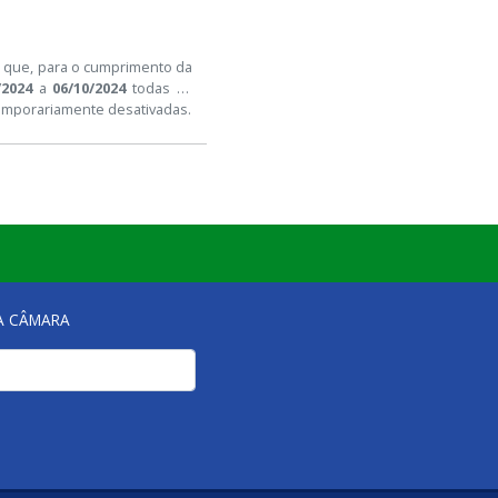
a que, para o cumprimento da
/2024
a
06/10/2024
todas as
temporariamente desativadas.
NA CÂMARA