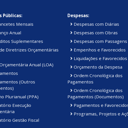
 Públicas:
Despesas:
ancetes Mensais
Despesas com Diárias
anço Anual
Despesas com Obras
ditos Suplementares
Despesas com Passagens
de Diretrizes Orçamentárias
Empenhos e Favorecidos
Liquidações e Favorecidos
 Orçamentária Anual (LOA)
Orçamento da Despesa
amentos
Ordem Cronológica dos
amentos (Outros
Pagamentos
entos)
Ordem Cronológica dos
o Plurianual (PPA)
Pagamentos (Documentos)
atório Execução
Pagamentos e Favorecido
entária
Programas, Projetos e Aç
tório Gestão Fiscal