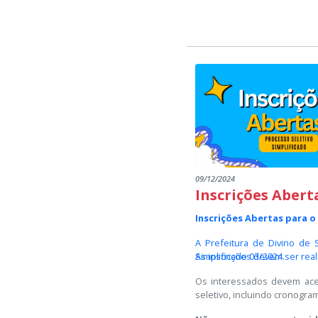
09/12/2024
Inscrições Abert
Inscrições Abertas para o
A Prefeitura de Divino de 
Simplificado 03/2024.
As inscrições devem ser rea
Os interessados ​​devem ac
seletivo, incluindo cronogram