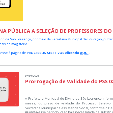
NA PÚBLICA A SELEÇÃO DE PROFESSORES DO
vino de São Lourenço, por meio da Secretaria Municipal de Educação, publi
nais do magistério.
cesse à página de
PROCESSOS SELETIVOS clicando
AQUI
.
07/01/2025
Prorrogação de Validade do PSS 0
A Prefeitura Municipal de Divino de São Lourenço inform
meses, do prazo de validade do Processo Seletivo S
Secretaria Municipal de Assistência Social, conforme o Dec
Durante esse período, caso haja necessidade de substitu
nº 095/2024 .