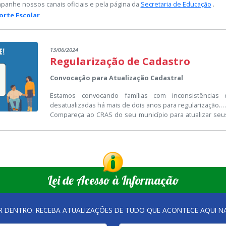
panhe nossos canais oficiais e pela página da
Secretaria de Educação
.
orte Escolar
te Escolar
13/06/2024
Regularização de Cadastro
 dia
09 de dezembro
e se encerrarão no dia
23 de dezembro de 2024
.
Convocação para Atualização Cadastral
Estamos convocando famílias com inconsistências 
desatualizadas há mais de dois anos para regularização.
Compareça ao CRAS do seu município para atualizar seus
suspensão do pagamento do BPC.
Lei de Acesso à Informação
R DENTRO. RECEBA ATUALIZAÇÕES DE TUDO QUE ACONTECE AQUI 