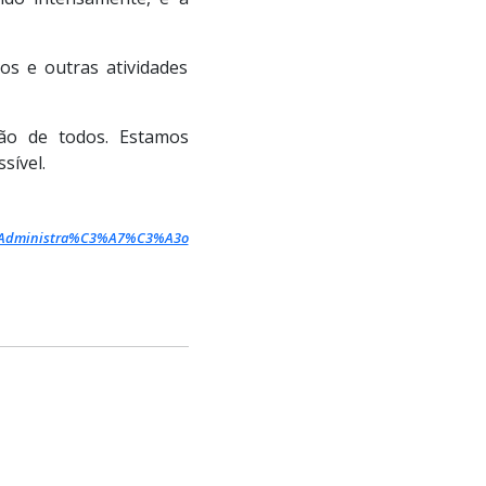
os e outras atividades
ão de todos. Estamos
sível.
e%20Administra%C3%A7%C3%A3o