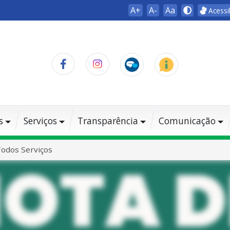
A+
A-
Aa
Acessi
s
Serviços
Transparência
Comunicação
odos Serviços