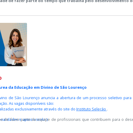
ade de fazer parte do tempo que trabalha pelo desenvolvimento d
o
 Área da Educação em Divino de São Lourenço
ivino de São Lourenço anuncia a abertura de um processo seletivo para 
ção. As vagas disponíveis são:
alizadas exclusivamente através do site do
Instituto Seleção
.
e de fazer parte da equipe de profissionais que contribuem para o des
cialidades e apoio escolar)