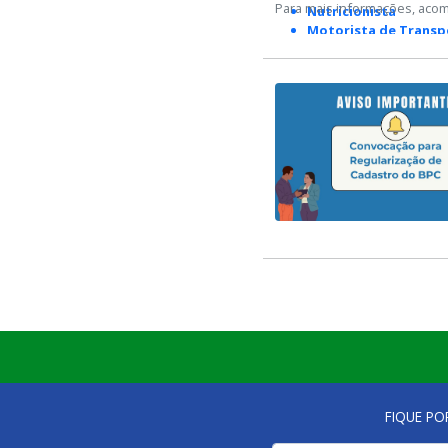
Para mais informações, acom
Nutricionista
Motorista de Transp
Servente
Monitor de Transpor
Período de Inscrição:
As inscrições terão início no
FIQUE PO