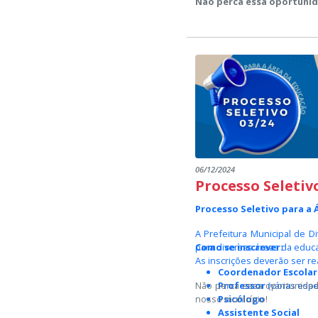
Não perca essa oportunid
06/12/2024
Processo Seletiv
Processo Seletivo para a
A Prefeitura Municipal de D
para diversas áreas da educa
Como se inscrever:
As inscrições deverão ser re
Coordenador Escolar
Não perca essa oportunidad
Professor
(várias espe
nosso município!
Psicólogo
Assistente Social