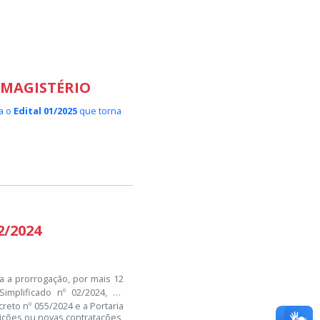
 MAGISTÉRIO
ca o
Edital 01/2025
que torna
2/2024
a a prorrogação, por mais 12
implificado nº 02/2024, da
reto nº 055/2024 e a Portaria
ições ou novas contratações,