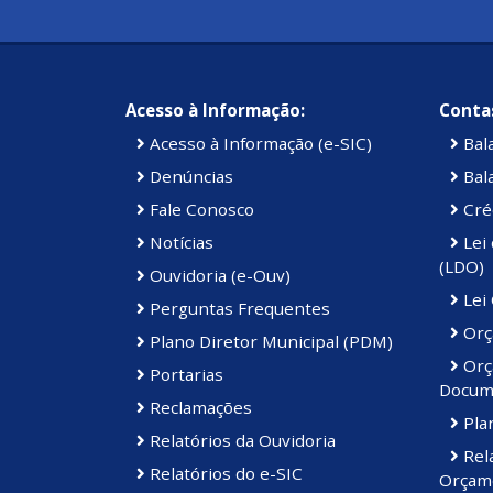
Acesso à Informação:
Contas
Acesso à Informação (e-SIC)
Bal
Denúncias
Bal
Fale Conosco
Cré
Notícias
Lei 
(LDO)
Ouvidoria (e-Ouv)
Lei
Perguntas Frequentes
Orç
Plano Diretor Municipal (PDM)
Orç
Portarias
Docum
Reclamações
Plan
Relatórios da Ouvidoria
Rel
Relatórios do e-SIC
Orçam