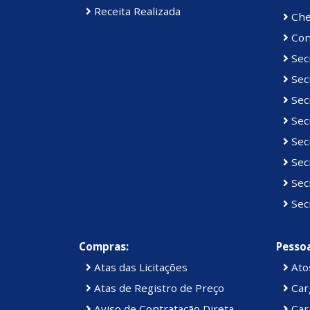
Receita Realizada
Che
Con
Sec
Sec
Secr
Secr
Secr
Sec
Sec
Sec
Compras:
Pessoa
Atas das Licitações
Atos
Atas de Registro de Preço
Car
Aviso de Contratação Direta
Car