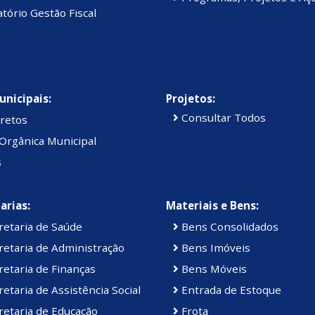
tório Gestão Fiscal
unicipais:
Projetos:
Consultar Todos
retos
Orgânica Municipal
s
arias:
Materiais e Bens:
retaria de Saúde
Bens Consolidados
etaria de Administração
Bens Imóveis
etaria de Finanças
Bens Móveis
etaria de Assistência Social
Entrada de Estoque
etaria de Educação
Frota