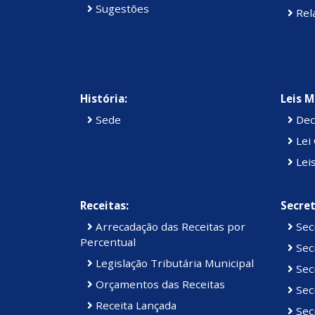
Sugestões
Rela
História:
Leis M
Sede
Dec
Lei 
Lei
Receitas:
Secret
Arrecadação das Receitas por
Sec
Percentual
Secr
Legislação Tributária Municipal
Secr
Orçamentos das Receitas
Secr
Receita Lançada
Secr