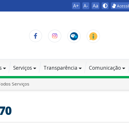
A+
A-
Aa
Acessi
s
Serviços
Transparência
Comunicação
odos Serviços
70