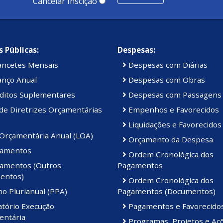
Cancelar Inscição
 Públicas:
Despesas:
ancetes Mensais
Despesas com Diárias
anço Anual
Despesas com Obras
ditos Suplementares
Despesas com Passagens
de Diretrizes Orçamentárias
Empenhos e Favorecidos
Liquidações e Favorecidos
 Orçamentária Anual (LOA)
Orçamento da Despesa
amentos
Ordem Cronológica dos
amentos (Outros
Pagamentos
entos)
Ordem Cronológica dos
o Plurianual (PPA)
Pagamentos (Documentos)
atório Execução
Pagamentos e Favorecido
entária
Programas, Projetos e Aç