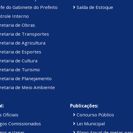
fe do Gabinete do Prefeito
Saída de Estoque
trole Interno
retaria de Obras
retaria de Transportes
etaria de Agricultura
etaria de Esportes
etaria de Cultura
retaria de Turismo
retaria de Planejamento
retaria de Meio Ambiente
l:
Publicações:
 Oficiais
Concurso Público
gos Comissionados
Lei Municipal
gos e Vagas
Plano Anual de metas par