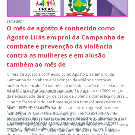
21/03/2024
O mês de agosto é conhecido como
Agosto Lilás em prol da Campanha de
combate e prevenção da violência
contra as mulheres e em alusão
também ao mês de
O mês de agosto é conhecido como Agosto Lilás em prol da
Campanha de combate e prevenção da violência contra as
mulheres e em alusão também ao mês de criação da Lei Maria de
A Lei Maria da Penha, sancionada em 7 de agosto de 2006, surgiu
Penha, que no ano de 2022 completa 16 anos.
da necessidade de inibir os casos de violência doméstica no Brasil.
O nome foi escolhido em homenagem à farmacêutica cearense
Sobre os tipos de violência:
Maria da Penha Maia Fernandes, que sofreu agressões do ex-
1. Humilhar, xingar e diminuir a autoestima: Agressões como
marido por 23 anos e ficou paraplégica após uma tentativa de
humilhações, desvalorização mora ou deboche público em relação
assassinato. O julgamento de seu caso demorou, justamente por
Os canais de denúncia são o Ligue 180, que funciona 24 horas
a mulher constam com os tipos de violência emocional;
falta de uma legislação que atendesse claramente os crimes contra
todos os dias, é totalmente seguro, gratuito e sigiloso. Para
2. Tirar a liberdade de crença: Um homem não pode restringir a
a mulher. Hoje, a Lei 11.340/2006 considera o crime de violência
denúncias, a delegacia local também pode ser acionada