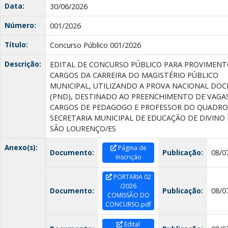
Data:
30/06/2026
Número:
001/2026
Título:
Concurso Público 001/2026
Descrição:
EDITAL DE CONCURSO PÚBLICO PARA PROVIMENT
CARGOS DA CARREIRA DO MAGISTÉRIO PÚBLICO
MUNICIPAL, UTILIZANDO A PROVA NACIONAL DO
(PND), DESTINADO AO PREENCHIMENTO DE VAGA
CARGOS DE PEDAGOGO E PROFESSOR DO QUADRO
SECRETARIA MUNICIPAL DE EDUCAÇÃO DE DIVINO
SÃO LOURENÇO/ES
Anexo(s):
Página de
Documento:
Publicação:
08/0
Inscrição
PORTARIA 02
/2026
Documento:
Publicação:
08/0
COMISSÃO DO
CONCURSO.pdf
Edital