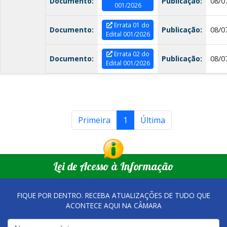
Documento:
Publicação:
08/0
001/2026
Errata 01 do
Documento:
Publicação:
08/0
Edital 001/2026
Errata 02 do
Documento:
Publicação:
08/0
Edital 001/2026
Primeira
1
Última
Lei de Acesso à Informação
FIQUE POR DENTRO. RECEBA ATUALIZAÇÕES DE TUDO QUE
ACONTECE AQUI NA CÂMARA